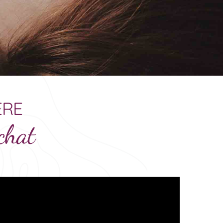
ÈRE
 chat