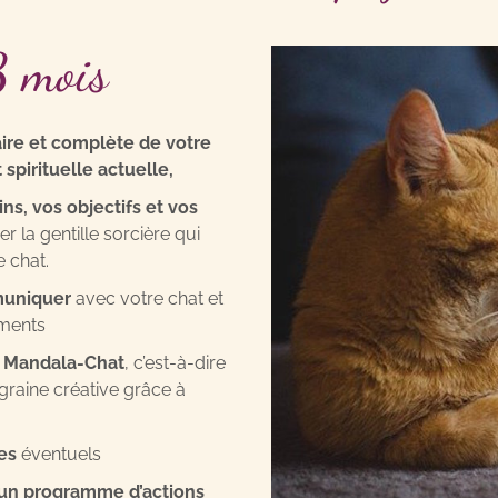
3 mois
aire et complète de votre
 spirituelle actuelle,
ins, vos objectifs et vos
r la gentille sorcière qui
 chat.
muniquer
avec votre chat et
ements
e Mandala-Chat
, c’est-à-dire
 graine créative grâce à
es
éventuels
’un programme d’actions