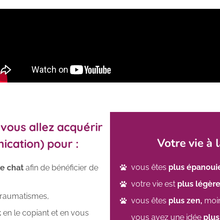
ous allez acquérir
Votre vie à l
nication) pour :
vous êtes
plus épanoui
e chat
afin de bénéficier de
votre vie est
plus légèr
traumatismes,
vous êtes
plus zen,
moin
t
en le copiant et en vous
vous avez une idée
plus