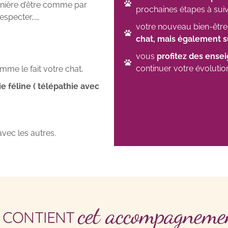
nière d’être comme par
prochaines étapes à suiv
especter,…,
votre nouveau bien-être
chat, mais également s
vous
profitez des ense
continuer votre évolution
me le fait votre chat,
e féline ( télépathie avec
ec les autres.
cet accompagneme
 CONTIENT