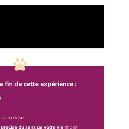
a fin de cette expérience :
e
,
e
,
s anxieuse,
 précise du sens de votre vie
et des