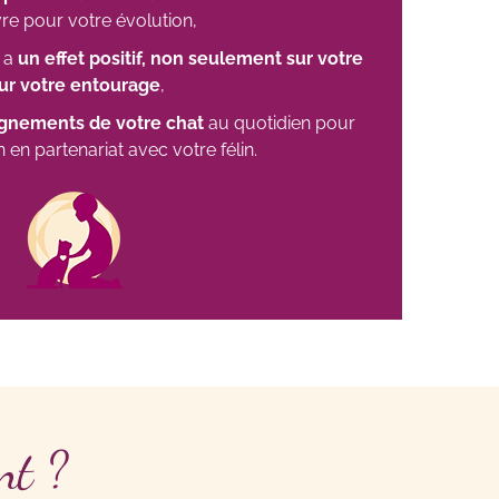
re pour votre évolution,
 a
un effet positif, non seulement sur votre
ur votre entourage
,
ignements de votre chat
au quotidien pour
 en partenariat avec votre félin.
nt ?