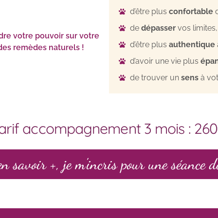
d’être plus
confortable
d
de
dépasser
vos limites,
dre votre pouvoir sur votre
d’être plus
authentique
à des remèdes naturels !
d’avoir une vie plus
épan
de trouver un
sens
à vot
arif accompagnement 3 mois : 26
en savoir +, je m'incris pour une séance d