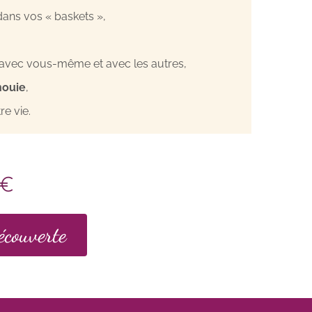
ans vos « baskets »,
avec vous-même et avec les autres,
ouie
,
re vie.
0€
écouverte