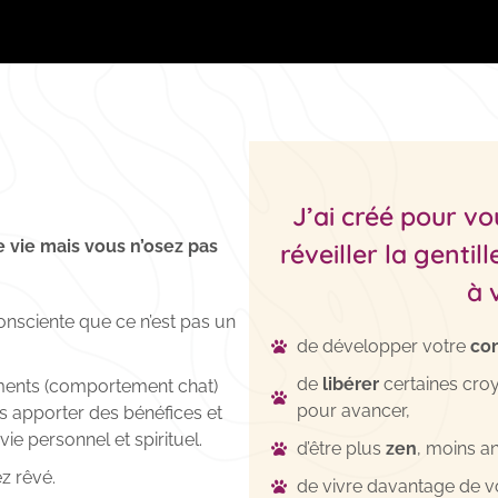
J’ai créé pour 
e vie mais vous n’osez pas
réveiller la gentil
à 
onsciente que ce n’est pas un
de développer votre
con
de
libérer
certaines croy
ments (comportement chat)
pour avancer,
s apporter des bénéfices et
ie personnel et spirituel.
d’être plus
zen
, moins a
ez rêvé.
de vivre davantage de 