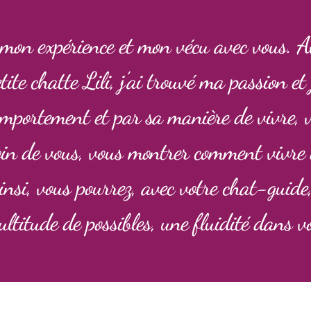
 mon expérience et mon vécu avec vous. Av
e chatte Lili, j’ai trouvé ma passion et
comportement et par sa manière de vivre, 
soin de vous, vous montrer comment vivre
insi, vous pourrez, avec votre chat-guide
ltitude de possibles, une fluidité dans vo